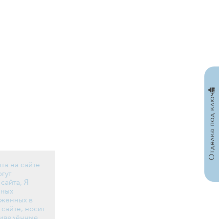
Отделка под ключ
та на сайте
огут
сайта, Я
нных
оженных в
сайте, носит
риведённые