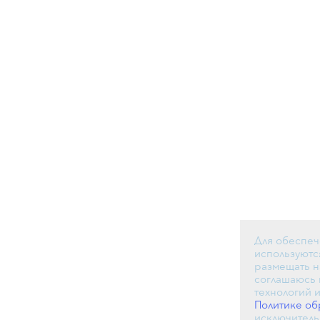
Для обеспеч
используются
размещать н
соглашаюсь 
технологий 
Политике об
исключитель