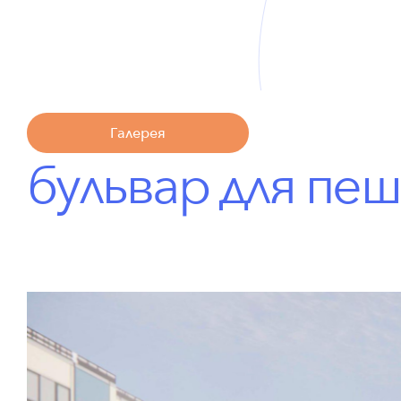
Галерея
бульвар
для
пеш