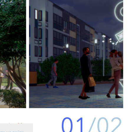
01
/
02