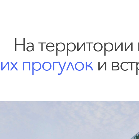
На
территории
их
прогулок
и
вст